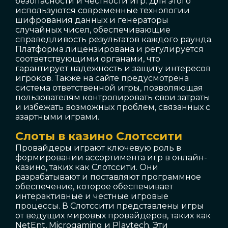
безопасности и честности игр. Для этого
используются современные технологии
шифрования данных и генераторы
случайных чисел, обеспечивающие
справедливость результатов каждого раунда.
Платформа лицензирована и регулируется
соответствующими органами, что
гарантирует надежность и защиту интересов
игроков. Также на сайте предусмотрена
система ответственной игры, позволяющая
пользователям контролировать свои затраты
и избежать возможных проблем, связанных с
азартными играми.
Слоты в казино Слотссити
Провайдеры играют ключевую роль в
формировании ассортимента игр в онлайн-
казино, таких как Слотссити. Они
разрабатывают и поставляют программное
обеспечение, которое обеспечивает
интерактивные и честные игровые
процессы. В Слотссити представлены игры
от ведущих мировых провайдеров, таких как
NetEnt, Microgaming и Playtech. Эти