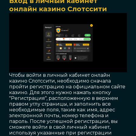
Вход в личный кабинет
онлайн казино Слотссити
Чтобы войти в личный кабинет онлайн
казино Слотссити, необходимо сначала
пройти регистрацию на официальном сайте
казино. Для этого нужно нажать кнопку
"Регистрация", расположенную в верхнем
правом углу страницы, и заполнить все
необходимые поля, такие как имя, адрес
электронной почты, номер телефона и
пароль. После успешной регистрации, вы
сможете войти в свой личный кабинет,
используя указанные при регистрации